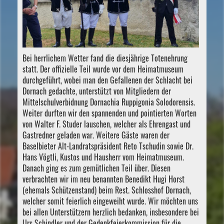
Bei herrlichem Wetter fand die diesjährige Totenehrung
statt. Der offizielle Teil wurde vor dem Heimatmuseum
durchgeführt, wobei man den Gefallenen der Schlacht bei
Dornach gedachte, unterstützt von Mitgliedern der
Mittelschulverbidnung Dornachia Ruppigonia Solodorensis.
Weiter durften wir den spannenden und pointierten Worten
von Walter F. Studer lauschen, welcher als Ehrengast und
Gastredner geladen war. Weitere Gäste waren der
Baselbieter Alt-Landratspräsident Reto Tschudin sowie Dr.
Hans Vögtli, Kustos und Hausherr vom Heimatmuseum.
Danach ging es zum gemütlichen Teil über. Diesen
verbrachten wir im neu benannten Benedikt Hugi Horst
(ehemals Schützenstand) beim Rest. Schlosshof Dornach,
welcher somit feierlich eingeweiht wurde. Wir möchten uns
bei allen Unterstützern herzlich bedanken, insbesondere bei
Urs Schindler und der Gedenkfeierkommission für die